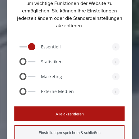
um wichtige Funktionen der Website zu
ermöglichen. Sie können Ihre Einstellungen
jederzeit ändern oder die Standardeinstellungen
Schnell und
akzeptieren.
kreativ
Essentiell
i
zu Ihrem
Statistiken
i
Optimum
Marketing
i
Externe Medien
i
Über unsere Kanzlei
Alle akzeptieren
Einstellungen speichern & schließen