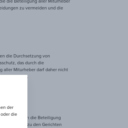
ie die Beteiligung aller Miturheber
cheidungen zu vermeiden und die
rfen die Durchsetzung von
schutz, das durch die
 aller Miturheber darf daher nicht
issen führen.
nen der
 oder die
dstaaten dürfen die Beteiligung
ie den Zugang zu den Gerichten