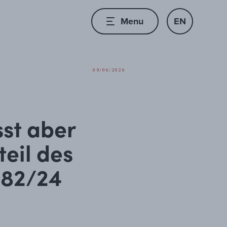
Menu
EN
09/06/2026
sst aber
teil des
182/24