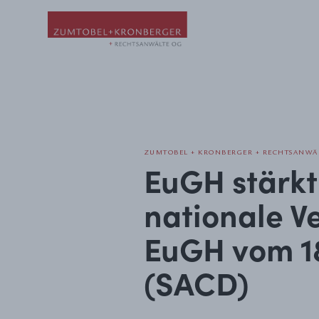
ZUMTOBEL + KRONBERGER + RECHTSANWÄL
EuGH stärkt
nationale Ve
EuGH vom 1
(SACD)