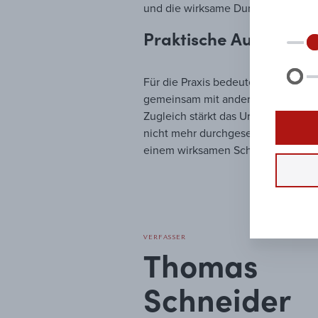
und die wirksame Durchsetzung von
Praktische Auswirkun
Für die Praxis bedeutet die Entsc
gemeinsam mit anderen innehat, mus
Zugleich stärkt das Urteil den Gru
nicht mehr durchgesetzt werden k
einem wirksamen Schutz geistigen
VERFASSER
Thomas
Schneider