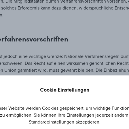
h. Die Mitgliedstaaten dürfen Verfahrensvorschriften vorsehen, d
n solches Erfordernis kann dazu dienen, widersprüchliche Ents
n.
erfahrensvorschriften
of jedoch eine wichtige Grenze: Nationale Verfahrensregeln dü
rschweren. Das Recht auf einen wirksamen gerichtlichen Rechts
 Union garantiert wird, muss gewahrt bleiben. Die Einbeziehung
senen Verzögerungen oder praktisch unüberwindbaren Hindern
Cookie Einstellungen
tgliedstaaten
eser Website werden Cookies gespeichert, um wichtige Funktio
zu ermöglichen. Sie können Ihre Einstellungen jederzeit ändern
s jeder Miturheber stets allein klagen können muss. Die Mitglie
Standardeinstellungen akzeptieren.
se Verfahrensanforderungen sind jedoch nur zulässig, solange s