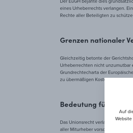
Der EuGH bejahte dies grundsätzlic
eines Urheberrechts verlangen. Ei
Rechte aller Beteiligten zu schütze
Grenzen nationaler V
Gleichzeitig betonte der Gerichtsh
Urheberrechten nicht unzumutbar e
Grundrechtecharta der Europäischen
zu übermäßigen Kosten, unangemes
Bedeutung für die Mi
Auf di
Website 
Das Unionsrecht verlangt nicht, das
aller Miturheber vorschreiben. Die