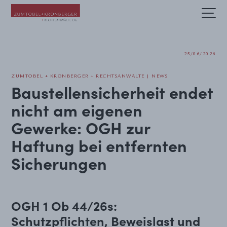
Fachbereiche und Sektoren
25/06/2026
ZUMTOBEL + KRONBERGER + RECHTSANWÄLTE | NEWS
Baustellensicherheit endet
nicht am eigenen
Gewerke: OGH zur
Haftung bei entfernten
Sicherungen
OGH 1 Ob 44/26s:
Schutzpflichten, Beweislast und