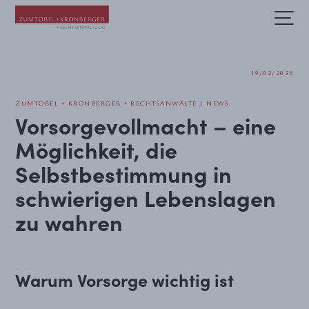
Fachbereiche und Sektoren
19/02/2026
ZUMTOBEL + KRONBERGER + RECHTSANWÄLTE | NEWS
Vorsorgevollmacht – eine
Möglichkeit, die
Selbstbestimmung in
schwierigen Lebenslagen
zu wahren
Warum Vorsorge wichtig ist